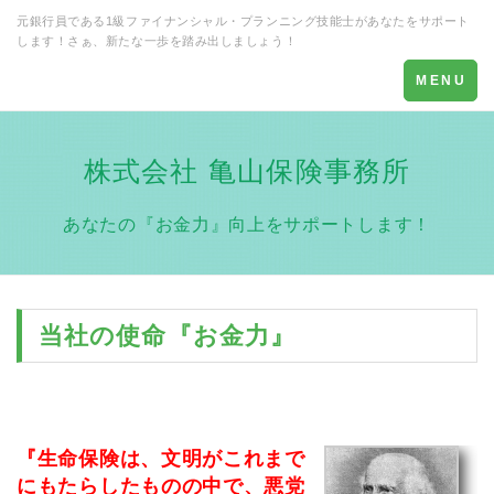
元銀行員である1級ファイナンシャル・プランニング技能士があなたをサポート
します！さぁ、新たな一歩を踏み出しましょう！
Toggle
MENU
navigation
株式会社 亀山保険事務所
あなたの『お金力』向上をサポートします！
当社の使命『お金力』
『生命保険は、文明がこれまで
にもたらしたものの中で、悪党